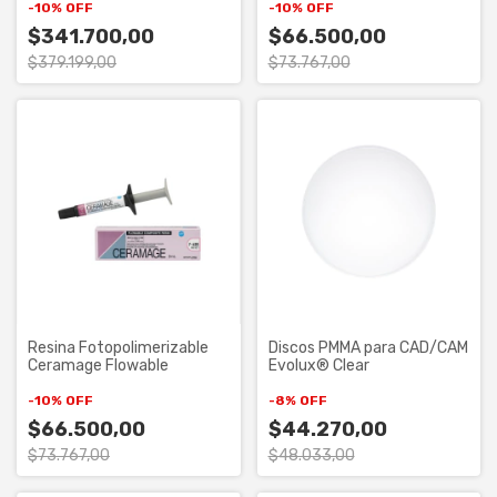
-
10
%
OFF
-
10
%
OFF
$341.700,00
$66.500,00
$379.199,00
$73.767,00
Resina Fotopolimerizable
Discos PMMA para CAD/CAM
Ceramage Flowable
Evolux® Clear
-
10
%
OFF
-
8
%
OFF
$66.500,00
$44.270,00
$73.767,00
$48.033,00