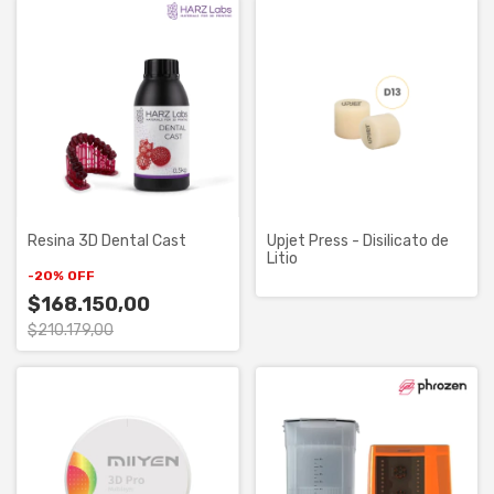
Resina 3D Dental Cast
Upjet Press - Disilicato de
Litio
-
20
%
OFF
$168.150,00
$210.179,00