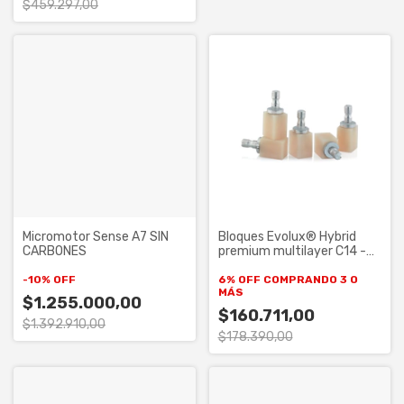
$459.297,00
Micromotor Sense A7 SIN
Bloques Evolux® Hybrid
CARBONES
premium multilayer C14 -
Caja x 5 uni.
-
10
%
OFF
6% OFF
COMPRANDO 3 O
MÁS
$1.255.000,00
$160.711,00
$1.392.910,00
$178.390,00