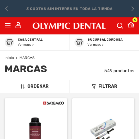
3 CUOTAS SIN INTERÉS EN TODA LA TIENDA
0
CASA CENTRAL
SUCURSAL CÓRDOBA
Ver mapa >
Ver mapa >
Inicio
>
MARCAS
MARCAS
549 productos
ORDENAR
FILTRAR