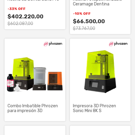
Ceramage Dentina
-
33
%
OFF
-
10
%
OFF
$402.220,00
$66.500,00
$602.087,00
$73.767,00
Combo Imbatible Phrozen
Impresora 3D Phrozen
para impresión 3D
Sonic Mini 8K S