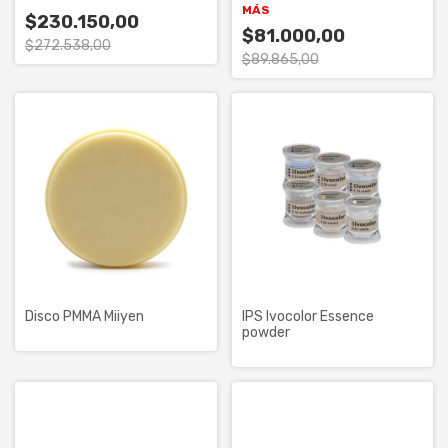
MÁS
$230.150,00
$81.000,00
$272.538,00
$89.865,00
Disco PMMA Miiyen
IPS Ivocolor Essence
powder