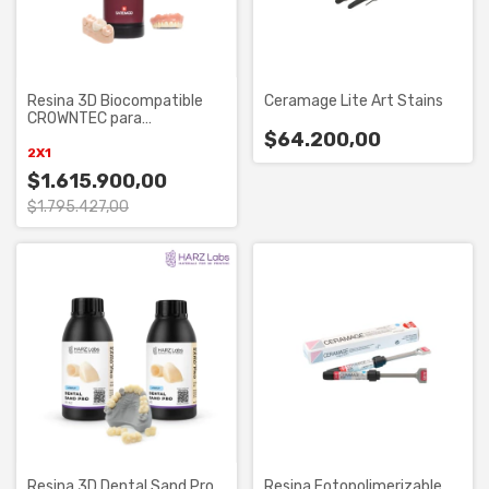
Resina 3D Biocompatible
Ceramage Lite Art Stains
CROWNTEC para
Restauraciones
$64.200,00
Permanentes
2X1
$1.615.900,00
$1.795.427,00
Resina 3D Dental Sand Pro
Resina Fotopolimerizable