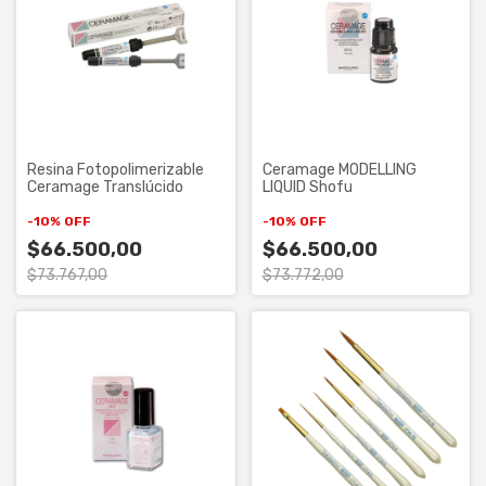
Resina Fotopolimerizable
Ceramage MODELLING
Ceramage Translúcido
LIQUID Shofu
-
10
%
OFF
-
10
%
OFF
$66.500,00
$66.500,00
$73.767,00
$73.772,00