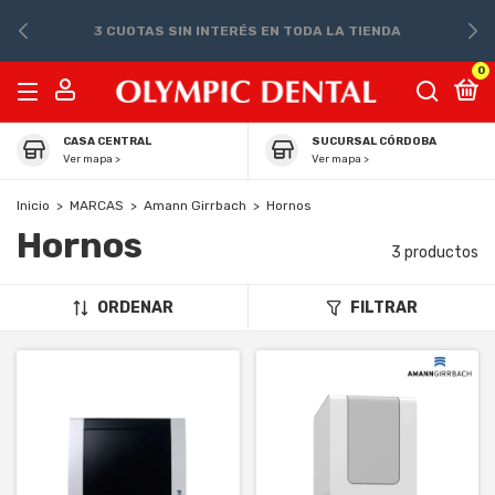
3 CUOTAS SIN INTERÉS EN TODA LA TIENDA
0
CASA CENTRAL
SUCURSAL CÓRDOBA
Ver mapa >
Ver mapa >
Inicio
>
MARCAS
>
Amann Girrbach
>
Hornos
Hornos
3 productos
ORDENAR
FILTRAR