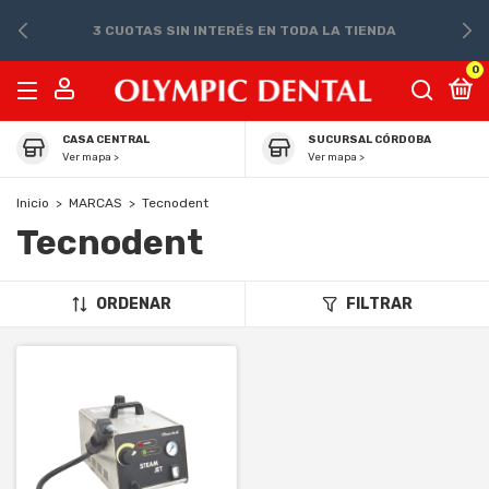
3 CUOTAS SIN INTERÉS EN TODA LA TIENDA
0
CASA CENTRAL
SUCURSAL CÓRDOBA
Ver mapa >
Ver mapa >
Inicio
>
MARCAS
>
Tecnodent
Tecnodent
ORDENAR
FILTRAR