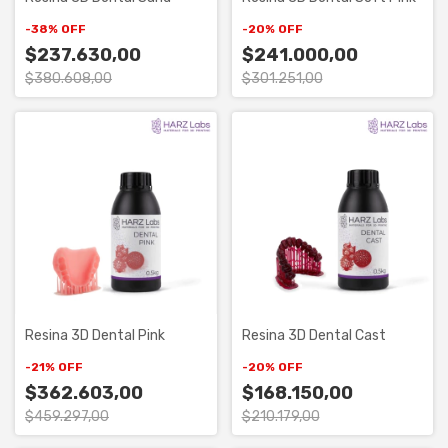
-
38
%
OFF
-
20
%
OFF
$237.630,00
$241.000,00
$380.608,00
$301.251,00
Resina 3D Dental Pink
Resina 3D Dental Cast
-
21
%
OFF
-
20
%
OFF
$362.603,00
$168.150,00
$459.297,00
$210.179,00