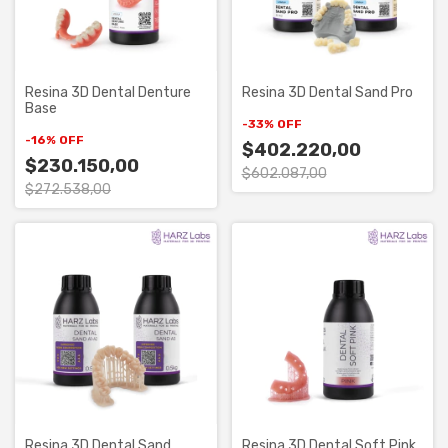
Resina 3D Dental Denture
Resina 3D Dental Sand Pro
Base
-
33
%
OFF
-
16
%
OFF
$402.220,00
$230.150,00
$602.087,00
$272.538,00
Resina 3D Dental Sand
Resina 3D Dental Soft Pink