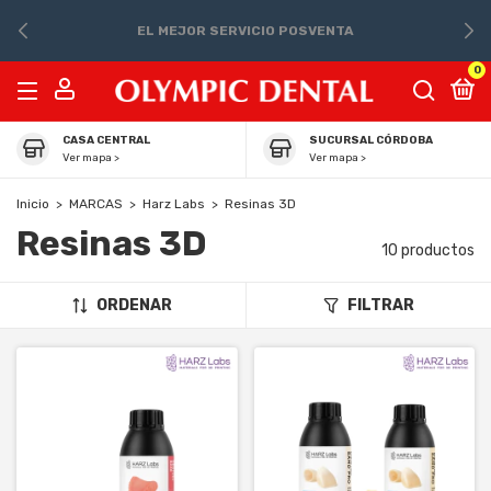
EL MEJOR SERVICIO POSVENTA
0
CASA CENTRAL
SUCURSAL CÓRDOBA
Ver mapa >
Ver mapa >
Inicio
>
MARCAS
>
Harz Labs
>
Resinas 3D
Resinas 3D
10 productos
ORDENAR
FILTRAR