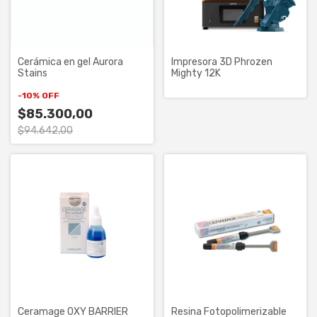
Cerámica en gel Aurora
Impresora 3D Phrozen
Stains
Mighty 12K
-
10
%
OFF
$85.300,00
$94.642,00
Ceramage OXY BARRIER
Resina Fotopolimerizable