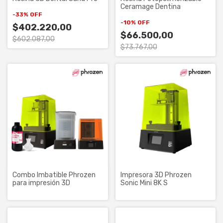
Ceramage Dentina
-
33
%
OFF
-
10
%
OFF
$402.220,00
$66.500,00
$602.087,00
$73.767,00
Combo Imbatible Phrozen
Impresora 3D Phrozen
para impresión 3D
Sonic Mini 8K S