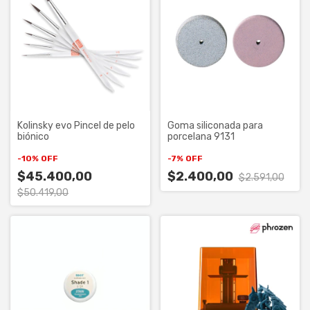
Kolinsky evo Pincel de pelo
Goma siliconada para
biónico
porcelana 9131
-
10
%
OFF
-
7
%
OFF
$45.400,00
$2.400,00
$2.591,00
$50.419,00