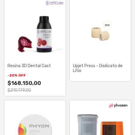
Resina 3D Dental Cast
Upjet Press - Disilicato de
Litio
-
20
%
OFF
$168.150,00
$210.179,00