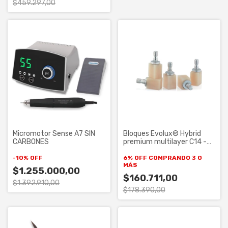
$459.297,00
Micromotor Sense A7 SIN
Bloques Evolux® Hybrid
CARBONES
premium multilayer C14 -
Caja x 5 uni.
-
10
%
OFF
6% OFF
COMPRANDO 3 O
MÁS
$1.255.000,00
$160.711,00
$1.392.910,00
$178.390,00