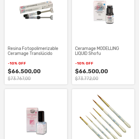
Resina Fotopolimerizable
Ceramage MODELLING
Ceramage Translúcido
LIQUID Shofu
-
10
%
OFF
-
10
%
OFF
$66.500,00
$66.500,00
$73.767,00
$73.772,00