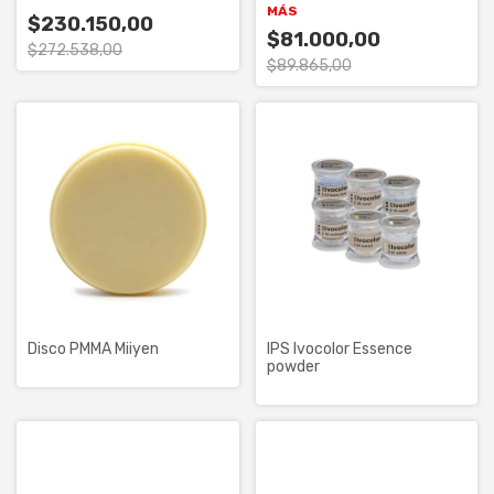
MÁS
$230.150,00
$81.000,00
$272.538,00
$89.865,00
Disco PMMA Miiyen
IPS Ivocolor Essence
powder