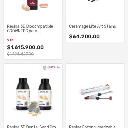
Resina 3D Biocompatible
Ceramage Lite Art Stains
CROWNTEC para
Restauraciones
$64.200,00
Permanentes
2X1
$1.615.900,00
$1.795.427,00
Resina 3D Dental Sand Pro
Resina Fotopolimerizable