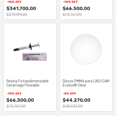
-
10
%
OFF
-
10
%
OFF
$341.700,00
$66.500,00
$379.199,00
$73.767,00
Resina Fotopolimerizable
Discos PMMA para CAD/CAM
Ceramage Flowable
Evolux® Clear
-
10
%
OFF
-
8
%
OFF
$66.500,00
$44.270,00
$73.767,00
$48.033,00