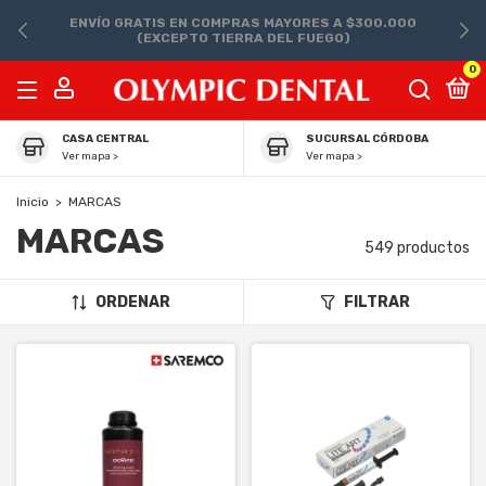
ENVÍO GRATIS EN COMPRAS MAYORES A $300.000
(EXCEPTO TIERRA DEL FUEGO)
0
CASA CENTRAL
SUCURSAL CÓRDOBA
Ver mapa >
Ver mapa >
Inicio
>
MARCAS
MARCAS
549 productos
ORDENAR
FILTRAR