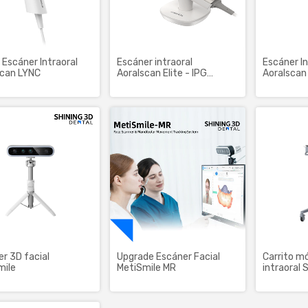
Escáner Intraoral
Escáner intraoral
Escáner In
scan LYNC
Aoralscan Elite - IPG
Aoralscan
Fotogrametría Intraoral
r 3D facial
Upgrade Escáner Facial
Carrito mó
mile
MetiSmile MR
intraoral