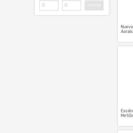
APLICAR
Nuevo 
Aoral
Escáne
MetiS