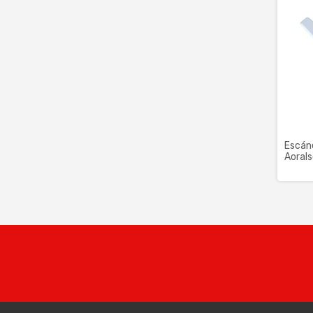
Escáne
Aorals
Inteli