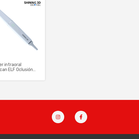
r intraoral
can ELF Oclusión
gente Shining3D