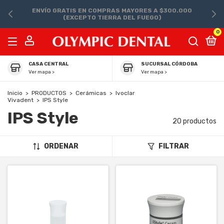
ENVÍO GRATIS EN COMPRAS MAYORES A $300.000
(EXCEPTO TIERRA DEL FUEGO)
0
CASA CENTRAL
SUCURSAL CÓRDOBA
Ver mapa >
Ver mapa >
Inicio
>
PRODUCTOS
>
Cerámicas
>
Ivoclar
Vivadent
>
IPS Style
IPS Style
20 productos
ORDENAR
FILTRAR